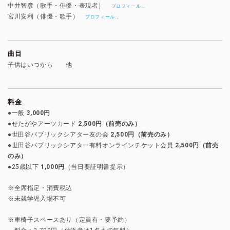
中井智彦（歌手・俳優・表現者）
…
プロフィール
宮川安利（俳優・歌手）
…
プロフィール
曲目
子供はいつから 他
料金
●一般
3,000円
●せたがやアーツカード
2,500円（前売のみ）
●世田谷パブリックシアター友の会
2,500円（前売のみ）
●世田谷パブリックシアター有料オンラインチケット会員
2,500円（前売
のみ）
●25歳以下
1,000円
（当日要証明書提示）
※全席指定・消費税込
※未就学児入場不可
※車椅子スペースあり（定員有・要予約）