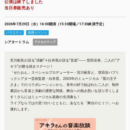
公演は終了しました
当日券販売あり
2026年7月29日（水）16:00開演（15:30開場／17:30終演予定）
バラエティ
連携イベント
シアタートラム
アクセスマップ
宮川彬良が語る“演劇” × 白井晃が語る“音楽”―― 世田谷発、二人の“ア
キラ”が贈る熱きステージ！
「せたおん」スペシャルプロデューサー・宮川彬良と、世田谷パブリ
ックシアター芸術監督・白井晃。2003年のミュージカル『星の王子
さま』でのコラボレーションから、長年の絆で結ばれた二人が、制作
裏話から音楽と演劇の濃密な関係、舞台への熱き想いを語り尽くしま
す！さらにはミュージカル楽曲の生演奏も！
ライブならではの息づかいとともに、あなたを「舞台のヒミツ」へお
連れします。