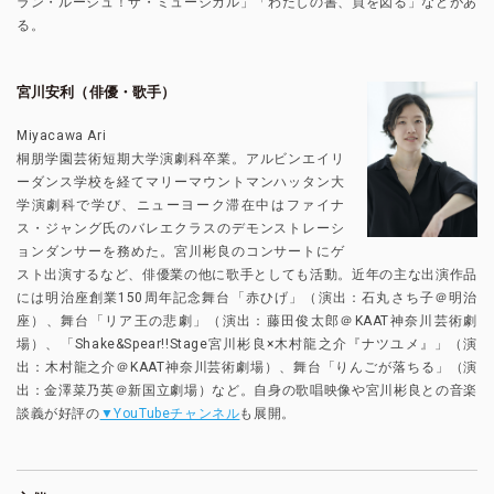
ラン・ルージュ！ザ・ミュージカル」「わたしの書、頁を図る」などがあ
る。
宮川安利（俳優・歌手）
Miyacawa Ari
桐朋学園芸術短期大学演劇科卒業。アルビンエイリ
ーダンス学校を経てマリーマウントマンハッタン大
学演劇科で学び、ニューヨーク滞在中はファイナ
ス・ジャング氏のバレエクラスのデモンストレーシ
ョンダンサーを務めた。宮川彬良のコンサートにゲ
スト出演するなど、俳優業の他に歌手としても活動。近年の主な出演作品
には明治座創業150周年記念舞台「赤ひげ」（演出：石丸さち子＠明治
座）、舞台「リア王の悲劇」（演出：藤田俊太郎＠KAAT神奈川芸術劇
場）、「Shake&Spear!!Stage宮川彬良×木村龍之介『ナツユメ』」（演
出：木村龍之介＠KAAT神奈川芸術劇場）、舞台「りんごが落ちる」（演
出：金澤菜乃英＠新国立劇場）など。自身の歌唱映像や宮川彬良との音楽
談義が好評の
▼YouTubeチャンネル
も展開。