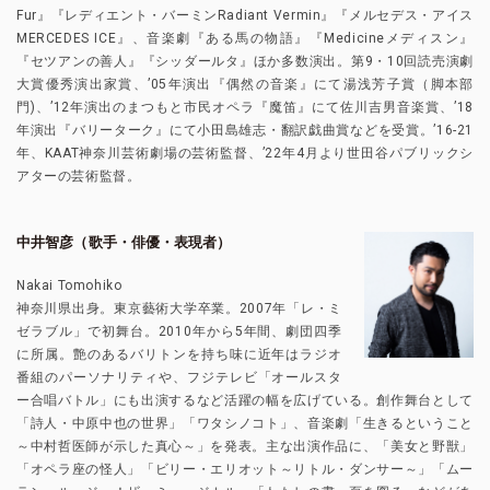
Fur』『レディエント・バーミンRadiant Vermin』『メルセデス・アイス
MERCEDES ICE』、音楽劇『ある馬の物語』『Medicineメディスン』
『セツアンの善人』『シッダールタ』ほか多数演出。第9・10回読売演劇
大賞優秀演出家賞、’05年演出『偶然の音楽』にて湯浅芳子賞（脚本部
門)、’12年演出のまつもと市民オペラ『魔笛』にて佐川吉男音楽賞、’18
年演出『バリーターク』にて小田島雄志・翻訳戯曲賞などを受賞。’16-21
年、KAAT神奈川芸術劇場の芸術監督、’22年4月より世田谷パブリックシ
アターの芸術監督。
中井智彦（歌手・俳優・表現者）
Nakai Tomohiko
神奈川県出身。東京藝術大学卒業。2007年「レ・ミ
ゼラブル」で初舞台。2010年から5年間、劇団四季
に所属。艶のあるバリトンを持ち味に近年はラジオ
番組のパーソナリティや、フジテレビ「オールスタ
ー合唱バトル」にも出演するなど活躍の幅を広げている。創作舞台として
「詩人・中原中也の世界」「ワタシノコト」、音楽劇「生きるということ
～中村哲医師が示した真心～」を発表。主な出演作品に、「美女と野獣」
「オペラ座の怪人」「ビリー・エリオット～リトル・ダンサー～」「ムー