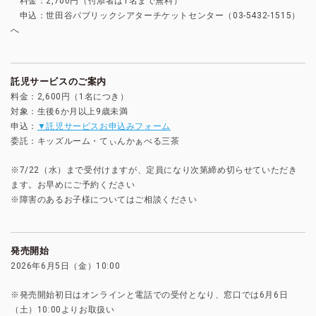
料金：2,700円（付添者は1名まで無料）
申込：世田谷パブリックシアターチケットセンター（03-5432-1515）
へ
託児サービスのご案内
料金：2,600円（1名につき）
対象：生後6か月以上9歳未満
申込：
▼託児サービスお申込みフォーム
委託：キッズルーム・てぃんかぁべる三茶
※7/22（水）まで受付けますが、定員になり次第締め切らせていただき
ます。お早めにご予約ください
※障害のあるお子様についてはご相談ください
発売開始
2026年6月5日（金）10:00
※発売開始初日はオンラインと電話での受付となり、窓口では6月6日
（土）10:00よりお取扱い