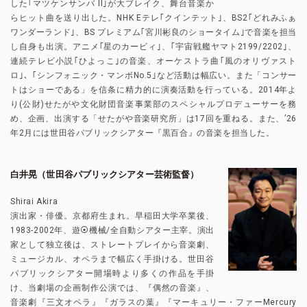
した｢マツケンサンバ II｣が大ブレイク、舞台音楽か
らヒット曲を送り出した。NHK Eテレ｢クインテット｣、BS2｢どれみふぁ
ワンダーランド｣、BS プレミアム｢宮川彬良のショータイム｣で音楽を担当
し自身も出演。アニメ｢星のカービィ｣、｢宇宙戦艦ヤマト2199/2202｣、
連続テレビ小説｢ひよっこ｣の音楽、オーケストラ曲｢風のオリヴァスト
ロ｣、｢シンフォニック・マンボNo.5｣など活動は幅広い。また「コンサー
トはショーである」を信条に精力的に演奏活動を行っている。2014年よ
り(公財)せたがや文化財団音楽事業部のスペシャルプロデューサーを務
め、企画、出演する「せたがや音楽研究所」は17回を重ねる。また、’26
年2月には世田谷パブリックシアター『黒百合』の音楽を担当した。
白井晃（世田谷パブリックシアター芸術監督）
Shirai Akira
演出家・俳優。京都府生まれ。早稲田大学卒業後、
1983-2002年、遊⦿機械/全自動シアター主宰。演出
家として独立後は、ストレートプレイから音楽劇、
ミュージカル、オペラまで幅広く手掛ける。世田谷
パブリックシアター開場時より多くの作品を手掛
け、当劇場の企画制作公演では、『偶然の音楽』、
音楽劇『三文オペラ』『ガラスの葉』『マーキュリー・ファーMercury